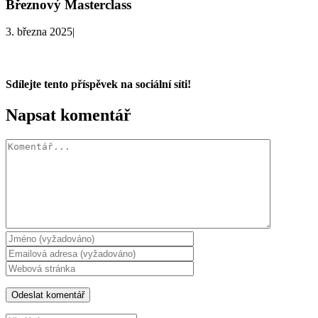
Březnový Masterclass
3. března 2025
|
Sdílejte tento příspěvek na sociální síti!
Facebook
X
WhatsApp
Napsat komentář
Komentář