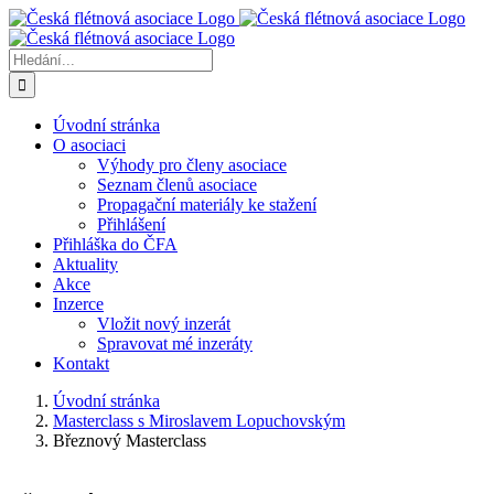
Přeskočit
na
obsah
Hledat:
Úvodní stránka
O asociaci
Výhody pro členy asociace
Seznam členů asociace
Propagační materiály ke stažení
Přihlášení
Přihláška do ČFA
Aktuality
Akce
Inzerce
Vložit nový inzerát
Spravovat mé inzeráty
Kontakt
Úvodní stránka
Masterclass s Miroslavem Lopuchovským
Březnový Masterclass