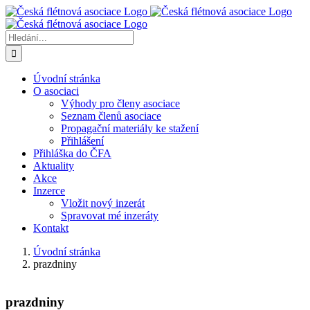
Přeskočit
na
obsah
Hledat:
Úvodní stránka
O asociaci
Výhody pro členy asociace
Seznam členů asociace
Propagační materiály ke stažení
Přihlášení
Přihláška do ČFA
Aktuality
Akce
Inzerce
Vložit nový inzerát
Spravovat mé inzeráty
Kontakt
Úvodní stránka
prazdniny
prazdniny