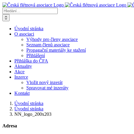
Přeskočit
na
Hledat:
obsah
Úvodní stránka
O asociaci
Výhody pro členy asociace
Seznam členů asociace
Propagační materiály ke stažení
Přihlášení
Přihláška do ČFA
Aktuality
Akce
Inzerce
Vložit nový inzerát
Spravovat mé inzeráty
Kontakt
Úvodní stránka
Úvodní stránka
NN_logo_200x203
Adresa