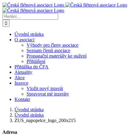
Přeskočit
na
obsah
Hledat:
Úvodní stránka
O asociaci
Výhody pro členy asociace
Seznam členů asociace
Propagační materiály ke stažení
Přihlášení
Přihláška do ČFA
Aktuality
Akce
Inzerce
Vložit nový inzerát
Spravovat mé inzeráty
Kontakt
Úvodní stránka
Úvodní stránka
ZUS_napopelce_logo_200x215
Adresa