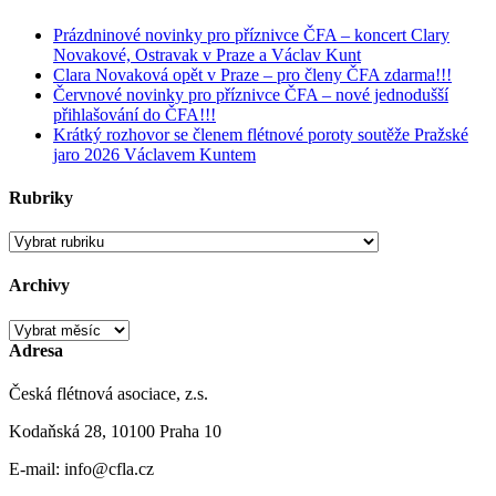
Prázdninové novinky pro příznivce ČFA – koncert Clary
Novakové, Ostravak v Praze a Václav Kunt
Clara Novaková opět v Praze – pro členy ČFA zdarma!!!
Červnové novinky pro příznivce ČFA – nové jednodušší
přihlašování do ČFA!!!
Krátký rozhovor se členem flétnové poroty soutěže Pražské
jaro 2026 Václavem Kuntem
Rubriky
Rubriky
Archivy
Archivy
Adresa
Česká flétnová asociace, z.s.
Kodaňská 28, 10100 Praha 10
E-mail: info@cfla.cz