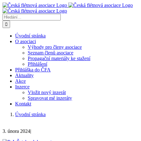
Přeskočit
na
obsah
Hledat:
Úvodní stránka
O asociaci
Výhody pro členy asociace
Seznam členů asociace
Propagační materiály ke stažení
Přihlášení
Přihláška do ČFA
Aktuality
Akce
Inzerce
Vložit nový inzerát
Spravovat mé inzeráty
Kontakt
Úvodní stránka
3. února 2024
|