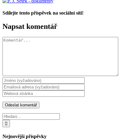
Sdílejte tento příspěvek na sociální síti!
Facebook
X
WhatsApp
Napsat komentář
Komentář
Hledat:
Nejnovější příspěvky