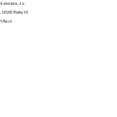
á asociace, z.s.
, 10100 Praha 10
@cfla.cz