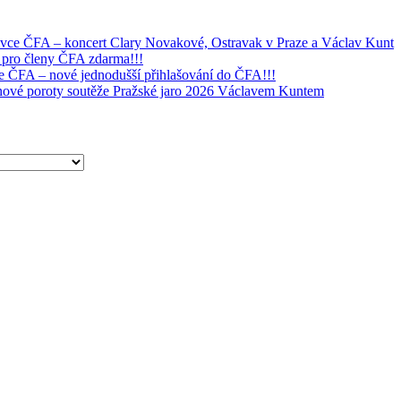
ivce ČFA – koncert Clary Novakové, Ostravak v Praze a Václav Kunt
 pro členy ČFA zdarma!!!
e ČFA – nové jednodušší přihlašování do ČFA!!!
tnové poroty soutěže Pražské jaro 2026 Václavem Kuntem