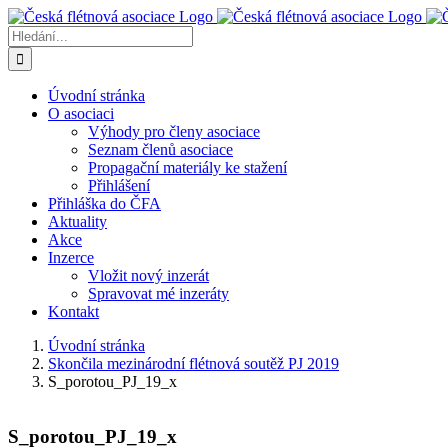
Přeskočit
na
Hledat:
obsah
Úvodní stránka
O asociaci
Výhody pro členy asociace
Seznam členů asociace
Propagační materiály ke stažení
Přihlášení
Přihláška do ČFA
Aktuality
Akce
Inzerce
Vložit nový inzerát
Spravovat mé inzeráty
Kontakt
Úvodní stránka
Skončila mezinárodní flétnová soutěž PJ 2019
S_porotou_PJ_19_x
S_porotou_PJ_19_x