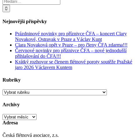
Hledat:
Nejnovější příspěvky
Prázdninové novinky pro příznivce ČFA – koncert Clary
Novakové, Ostravak v Praze a Václav Kunt
Clara Novaková opět v Praze – pro členy ČFA zdarma!!!
Červnové novinky pro příznivce ČFA – nové jednodušší
přihlašování do ČFA!!!
Krátký rozhovor se členem flétnové poroty soutěže Pražské
jaro 2026 Václavem Kuntem
Rubriky
Rubriky
Archivy
Archivy
Adresa
Česká flétnová asociace, z.s.