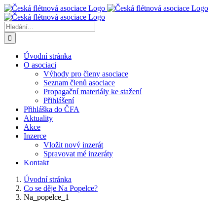
Přeskočit
na
obsah
Hledat:
Úvodní stránka
O asociaci
Výhody pro členy asociace
Seznam členů asociace
Propagační materiály ke stažení
Přihlášení
Přihláška do ČFA
Aktuality
Akce
Inzerce
Vložit nový inzerát
Spravovat mé inzeráty
Kontakt
Úvodní stránka
Co se děje Na Popelce?
Na_popelce_1