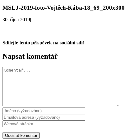
MSLJ-2019-foto-Vojtěch-Kába-18_69_200x300
30. října 2019
|
Sdílejte tento příspěvek na sociální síti!
Facebook
X
WhatsApp
Napsat komentář
Komentář