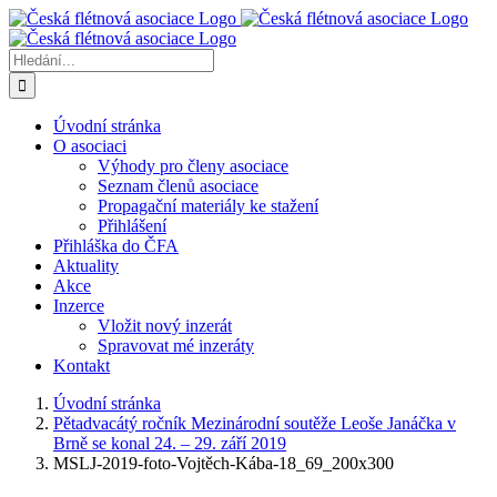
Přeskočit
na
obsah
Hledat:
Úvodní stránka
O asociaci
Výhody pro členy asociace
Seznam členů asociace
Propagační materiály ke stažení
Přihlášení
Přihláška do ČFA
Aktuality
Akce
Inzerce
Vložit nový inzerát
Spravovat mé inzeráty
Kontakt
Úvodní stránka
Pětadvacátý ročník Mezinárodní soutěže Leoše Janáčka v
Brně se konal 24. – 29. září 2019
MSLJ-2019-foto-Vojtěch-Kába-18_69_200x300