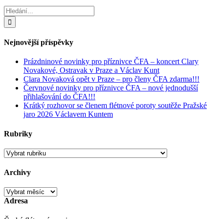
Hledat:
Nejnovější příspěvky
Prázdninové novinky pro příznivce ČFA – koncert Clary
Novakové, Ostravak v Praze a Václav Kunt
Clara Novaková opět v Praze – pro členy ČFA zdarma!!!
Červnové novinky pro příznivce ČFA – nové jednodušší
přihlašování do ČFA!!!
Krátký rozhovor se členem flétnové poroty soutěže Pražské
jaro 2026 Václavem Kuntem
Rubriky
Rubriky
Archivy
Archivy
Adresa