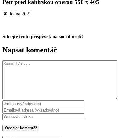
Petr pred kahirskou operou 550 x 405
30. ledna 2021
|
Sdílejte tento příspěvek na sociální síti!
Facebook
X
WhatsApp
Napsat komentář
Komentář