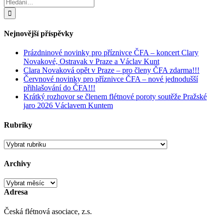
Hledat:
Nejnovější příspěvky
Prázdninové novinky pro příznivce ČFA – koncert Clary
Novakové, Ostravak v Praze a Václav Kunt
Clara Novaková opět v Praze – pro členy ČFA zdarma!!!
Červnové novinky pro příznivce ČFA – nové jednodušší
přihlašování do ČFA!!!
Krátký rozhovor se členem flétnové poroty soutěže Pražské
jaro 2026 Václavem Kuntem
Rubriky
Rubriky
Archivy
Archivy
Adresa
Česká flétnová asociace, z.s.