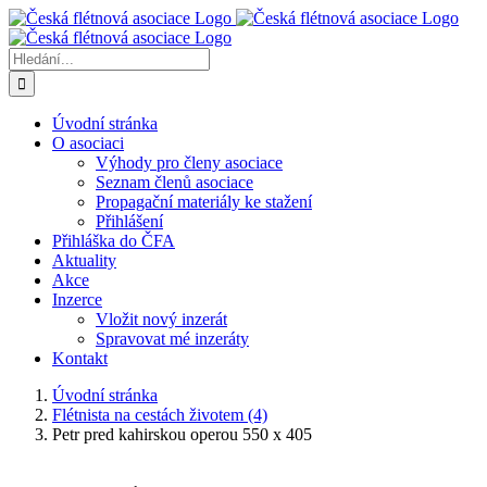
Přeskočit
na
obsah
Hledat:
Úvodní stránka
O asociaci
Výhody pro členy asociace
Seznam členů asociace
Propagační materiály ke stažení
Přihlášení
Přihláška do ČFA
Aktuality
Akce
Inzerce
Vložit nový inzerát
Spravovat mé inzeráty
Kontakt
Úvodní stránka
Flétnista na cestách životem (4)
Petr pred kahirskou operou 550 x 405