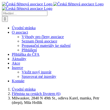
Přeskočit
na
obsah
Hledat:
Úvodní stránka
O asociaci
Výhody pro členy asociace
Seznam členů asociace
Propagační materiály ke stažení
Přihlášení
Přihláška do ČFA
Aktuality
Akce
Inzerce
Vložit nový inzerát
Spravovat mé inzeráty
Kontakt
Úvodní stránka
Flétnista na cestách životem (6)
Milwaukee, 2840 N 49th St., odleva Karel, mamka, Petr
(drepi), Mila Hrdlik