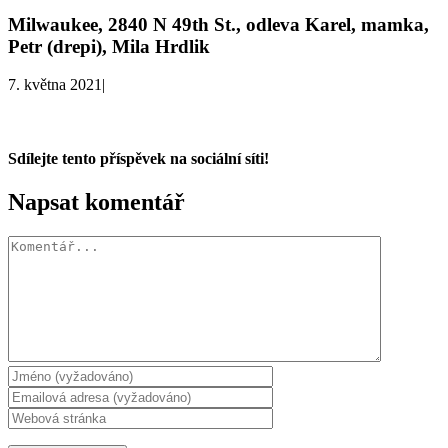
Milwaukee, 2840 N 49th St., odleva Karel, mamka,
Petr (drepi), Mila Hrdlik
7. května 2021
|
Sdílejte tento příspěvek na sociální síti!
Facebook
X
WhatsApp
Napsat komentář
Komentář