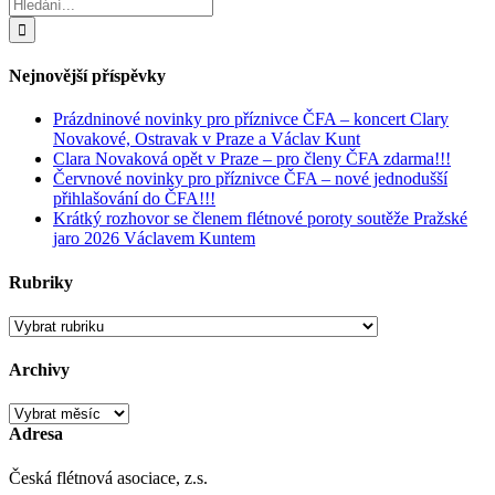
Hledat:
Nejnovější příspěvky
Prázdninové novinky pro příznivce ČFA – koncert Clary
Novakové, Ostravak v Praze a Václav Kunt
Clara Novaková opět v Praze – pro členy ČFA zdarma!!!
Červnové novinky pro příznivce ČFA – nové jednodušší
přihlašování do ČFA!!!
Krátký rozhovor se členem flétnové poroty soutěže Pražské
jaro 2026 Václavem Kuntem
Rubriky
Rubriky
Archivy
Archivy
Adresa
Česká flétnová asociace, z.s.