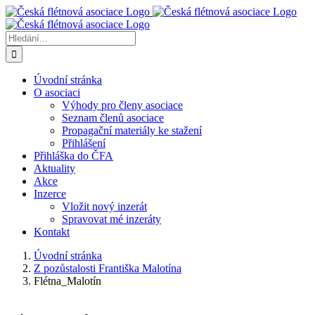
Přeskočit
na
obsah
Hledat:
Úvodní stránka
O asociaci
Výhody pro členy asociace
Seznam členů asociace
Propagační materiály ke stažení
Přihlášení
Přihláška do ČFA
Aktuality
Akce
Inzerce
Vložit nový inzerát
Spravovat mé inzeráty
Kontakt
Úvodní stránka
Z pozůstalosti Františka Malotína
Flétna_Malotín