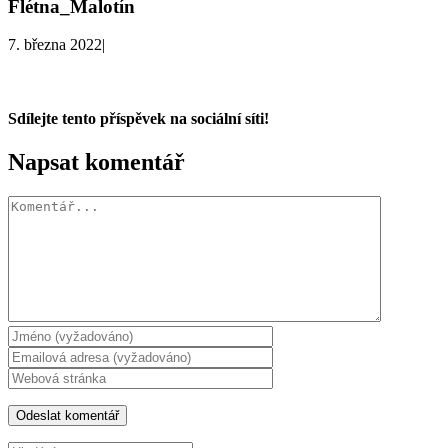
Flétna_Malotín
7. března 2022
|
Sdílejte tento příspěvek na sociální síti!
Facebook
X
WhatsApp
Napsat komentář
Komentář