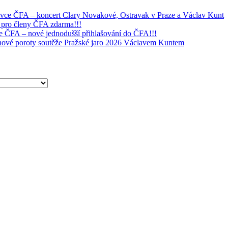
ivce ČFA – koncert Clary Novakové, Ostravak v Praze a Václav Kunt
 pro členy ČFA zdarma!!!
e ČFA – nové jednodušší přihlašování do ČFA!!!
tnové poroty soutěže Pražské jaro 2026 Václavem Kuntem