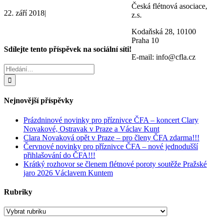
Česká flétnová asociace,
22. září 2018
|
z.s.
Kodaňská 28, 10100
Praha 10
Sdílejte tento příspěvek na sociální síti!
E-mail: info@cfla.cz
Facebook
X
WhatsApp
Hledat:
Nejnovější příspěvky
Prázdninové novinky pro příznivce ČFA – koncert Clary
Novakové, Ostravak v Praze a Václav Kunt
Clara Novaková opět v Praze – pro členy ČFA zdarma!!!
Červnové novinky pro příznivce ČFA – nové jednodušší
přihlašování do ČFA!!!
Krátký rozhovor se členem flétnové poroty soutěže Pražské
jaro 2026 Václavem Kuntem
Rubriky
Rubriky