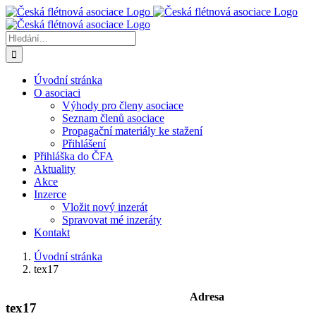
Přeskočit
na
obsah
Hledat:
Úvodní stránka
O asociaci
Výhody pro členy asociace
Seznam členů asociace
Propagační materiály ke stažení
Přihlášení
Přihláška do ČFA
Aktuality
Akce
Inzerce
Vložit nový inzerát
Spravovat mé inzeráty
Kontakt
Úvodní stránka
tex17
Adresa
tex17