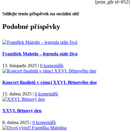
[print_gllr id=852]
Sdílejte tento příspěvek na sociální síti!
Facebook
X
WhatsApp
Podobné příspěvky
František Malotín – legenda stále živá
13. listopadu 2025
|
0 komentářů
Koncert finalistů v rámci XXVI. flétnového dne
15. dubna 2025
|
0 komentářů
XXVI. flétnový den
8. dubna 2025
|
0 komentářů