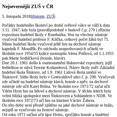
Nejsevernější ZUŠ v ČR
5. listopadu 2018
|
Historie
,
ZUŠ
|
Počátky hudebního školství po druhé světové válce se váží k datu
1.11. 1947, kdy byla (pravděpodobně v budově č.p. 279 ) zřízena
expozitura hudební školy v Rumburku. Hru na všechny nástroje
vyučoval hudební profesor F. Klička, celkový počet žáků byl 75.
Mimo hudební školu vyučoval ještě hru na dechové nástroje
kapelník F. Moudřík. Po odchodu neaprobovaných učitelů ve
školním roce 1954/55 krátce nastoupila Alena Průšová, od 1.1.1955
pak Marie Sedláčková (housle, klavír).
Dne 20.1. 1961 došlo k osamostatnění šluknovské expozitury, jejíž
ředitelkou se stává Terezie Koliandrová. Název školy zněl: Základní
hudební škola Šluknov, od 1.9. 1961 Lidová škola umění ve
Šluknově. Sídlo školy bylo v Gottwaldově ulici č. p. 298. Vyučovali
zde učitelé na hudební nástroje klavír, housle a zpěv, na dechové
nástroje zde učil Karel Brůna. Ve školním roce 1971/72 začal učit
Vilém Hron hru na lidové a dechové nástroje. V těchto letech byla
velmi blízká spolupráce mezi Šluknovem a Sohlandem v NDR. Ve
školním roce 1972/73 učí hru na klarinet Václav Žabera.
Do této doby není přesně zjištěno na jaké dechové nástroje se hrálo,
nejspíš se vyučovalo na žestové nástroje.
Od roku 1973 začíná učit Igor Heinz, zpočátku housle a hudební