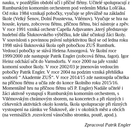
nauku, v pozdějším období učí i příčné flétny. Učitelé spolupracují z
Rumburským komorním orchestrem pod vedením Mirka Lošťáka.
Od roku 1984 vznikají pobočky, vyučuje se převážně na základní
škole (Velký Šenov, Dolní Poustevna, Vilémov). Vyučuje se hra na
housle, kytaru, zobcovou flétnu, příčnou flétnu, bicí nástroje a zpěv.
V roce 1991 vzniká orchestr Capella Adjuvantes ,který představuje
hudební díla Šluknovského výběžku, kde táké učinkují žáci školy.
V souvislosti s povinnou právní subjektivitou škol se od ledna roku
1998 stává šluknovská škola opět pobočkou ZUŠ Rumburk.
Vedoucí pobočky se stává Helena Ansorgová. Ve školní roce
1999/2000 zde nastupuje Patrik Engler (zobcová flétna, fagot). Igor
Heinz odchází učit do Varnsdorfu. V roce 2000 na jaře vznikl
komorní soubor školy. V roce 2002/03 je jmenován vedoucím
pobočky Patrik Engler. V roce 2004 na podzim vzniká přehlídka
souborů “ Akademie ZUŠ“. V roce 2014/15 zde nastoupila učitelka
na příčnou flétnu a učila zde do konce školního roku 2015/16.
Momentálně hru na příčnou flétnu učí P. Engler) Nadále učitelé i
žáci aktivně vystupují s Rumburským komorním orchestrem, s
Vilémovským chrámovým sborem, na koncertech a při různých i
církevních aktivitách okolo kostela, škola spolupracuje při různých
vystoupení na zámku ve Šluknově, ale i v okolních měst a obcích
(na vernisážích ,rozsvícení vánočního stromku, poutě, apod.).
Zpracoval Patrik Engler