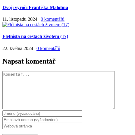
Dvojí výročí Františka Malotína
11. listopadu 2024
|
0 komentářů
Flétnista na cestách životem (17)
22. května 2024
|
0 komentářů
Napsat komentář
Komentář