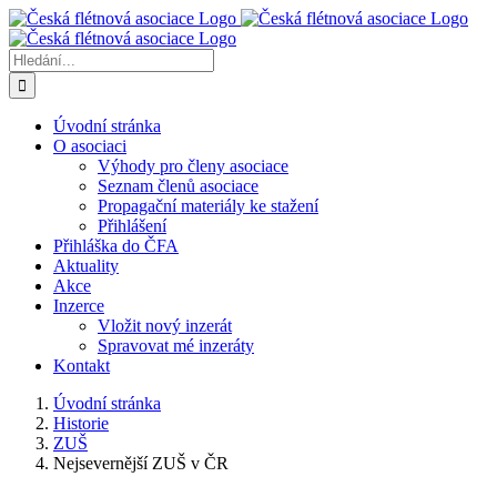
Přeskočit
na
obsah
Hledat:
Úvodní stránka
O asociaci
Výhody pro členy asociace
Seznam členů asociace
Propagační materiály ke stažení
Přihlášení
Přihláška do ČFA
Aktuality
Akce
Inzerce
Vložit nový inzerát
Spravovat mé inzeráty
Kontakt
Úvodní stránka
Historie
ZUŠ
Nejsevernější ZUŠ v ČR