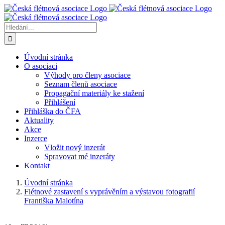
Přeskočit
na
obsah
Hledat:
Úvodní stránka
O asociaci
Výhody pro členy asociace
Seznam členů asociace
Propagační materiály ke stažení
Přihlášení
Přihláška do ČFA
Aktuality
Akce
Inzerce
Vložit nový inzerát
Spravovat mé inzeráty
Kontakt
Úvodní stránka
Flétnové zastavení s vyprávěním a výstavou fotografií
Františka Malotína