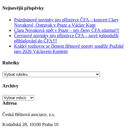
Nejnovější příspěvky
Prázdninové novinky pro příznivce ČFA – koncert Clary
Novakové, Ostravak v Praze a Václav Kunt
Clara Novaková opět v Praze – pro členy ČFA zdarma!!!
Červnové novinky pro příznivce ČFA – nové jednodušší
přihlašování do ČFA!!!
Krátký rozhovor se členem flétnové poroty soutěže Pražské
jaro 2026 Václavem Kuntem
Rubriky
Rubriky
Archivy
Archivy
Adresa
Česká flétnová asociace, z.s.
Kodaňská 28, 10100 Praha 10