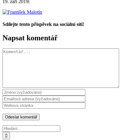
19. září 2019
|
Sdílejte tento příspěvek na sociální síti!
Facebook
X
WhatsApp
Napsat komentář
Komentář
Hledat: