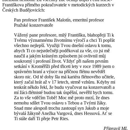
Františkova přímého pokračovatele v metodických kurzech v
Českých Budějovicích:
Pan profesor František Malotín, emeritní profesor
Pražské konzervatoře
Vážený pane profesore, milý Františku, blahopřeji Ti k
Tvému významnému životnímu výročí a chci Ti popřát
všechno nejlepší. Využiji Tvou dnešní oslavu k tomu,
abych Ti co nejsrdečněji poděkoval za vše, co jsi mě
naučil a jakým krásným způsobem jsi ovlivnil můj
soukromý i profesní život. Vždyť při našem prvním
setkání v Kroměříži před třiceti lety v roce 1989 jsem o
správném hraní a výuce na příčnou flétnu nevěděl
skoro nic. Od té doby šla má kariéra flétnového učitele,
který začal hrát až v 17 letech, strmě vzhůru. Kdyby mi
tenkrát někdo řekl, že budu vyučovat na konzervatoři a
mí žáci-flétnisté budou tak úspěšní, nevěřil bych tomu.
Za to vše vděčím Tobě! Moc mě proto mrzí, že dnes
nemohu sdílet Tvou oslavu s Tebou a Tvými žáky.
Snad mne alespoň trochu zastoupí syn Jakub a moje
bývalá žákyně Anežka Vargová, dnes Hessová. Ať se
Ti stále daří Ti přeje Petr Ries.
Připravil ML