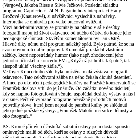
(Vargové), Jakuba Riese a Silvie Ježkové. Poslední skladbu
programu, Capriccio č. 24 N. Paganiniho v interpretaci Hany
Brožové (Knauerové), si návštěvníci vyslechli z nahrávky.
Interpretka se omluvila pro velké pracovní vytížení.
Mezi hudebními vstupy se promítaly na plátno v sále desítky
fotografií mapující život oslavence od útlého dětství do konce jeho
pedagogické činnosti. Skvělým komentátorem byl Jan Ostrý.
Hlavně díky němu měl program náležitý spád. Bylo patrné, že se na
svou novou roli dobře připravil. Komentář prokládal vlastními
zážitky, které nepostrádaly humor (jako např. zhodnocení jeho
jednoho jičínského koncertu FM: „Když už jsi hrál tak špatně, tak
alespoň ukliď všechny židle.“).
Ve foyer Koncertního sálu byla umístěna malá výstava fotografií
oslavence. Tato celoživotní záliba na něho čekala dlouhá desetiletí.
A hned po ukončení pedagogické kariéry na Pražské konzervatoři se
František doslova vrhl do její náruče. Od začátku nového tisíciletí,
kdy se naplno fotografování věnuje, uspořádal desítky výstav u nás i
v cizině. Pečlivě vybrané fotografie převážně přírodních motivů
potvrdily slova, která jsem napsal do pamětní knihy po shlédnutí
jeho jedné pražské výstavy: „František Malotín má srdce flétnisty a
oko fotografa.“
P.S. Kromě přímých účastníků sobotní oslavy jsem dostal spoustu
omluvných mailů od těch, kteří se oslavy z různých důvodů
zúčastnit nemohli. Za všechny zde ocituji dopis Petra Riese-