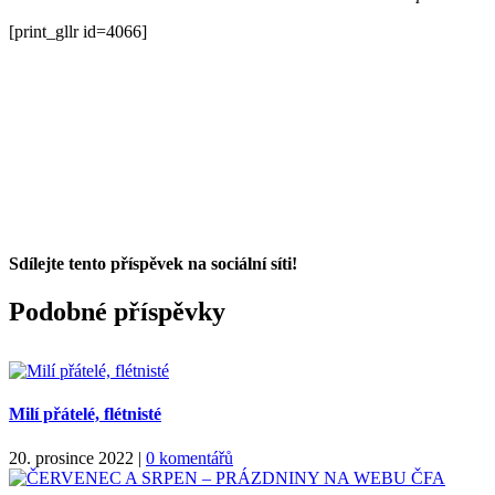
[print_gllr id=4066]
Sdílejte tento příspěvek na sociální síti!
Facebook
X
WhatsApp
Podobné příspěvky
Milí přátelé, flétnisté
20. prosince 2022
|
0 komentářů