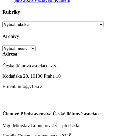
jaro 2026 Václavem Kuntem
Rubriky
Rubriky
Archivy
Archivy
Adresa
Česká flétnová asociace, z.s.
Kodaňská 28, 10100 Praha 10
E-mail: info@cfla.cz
Členové Představenstva České flétnové asociace
Mgr. Miroslav Lopuchovský – předseda
Kamila Cretan – propagace na ZUŠ