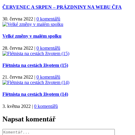
ČERVENEC A SRPEN – PRÁZDNINY NA WEBU ČFA
30. června 2022
|
0 komentářů
Velké změny v malém spolku
28. června 2022
|
0 komentářů
Flétnista na cestách životem (15)
21. června 2022
|
0 komentářů
Flétnista na cestách životem (14)
3. května 2022
|
0 komentářů
Napsat komentář
Komentář