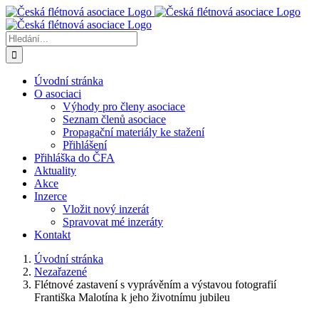
Přeskočit
na
obsah
Hledat:
Úvodní stránka
O asociaci
Výhody pro členy asociace
Seznam členů asociace
Propagační materiály ke stažení
Přihlášení
Přihláška do ČFA
Aktuality
Akce
Inzerce
Vložit nový inzerát
Spravovat mé inzeráty
Kontakt
Úvodní stránka
Nezařazené
Flétnové zastavení s vyprávěním a výstavou fotografií
Františka Malotína k jeho životnímu jubileu