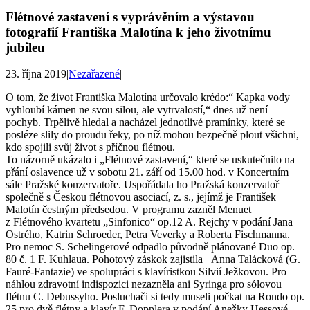
Flétnové zastavení s vyprávěním a výstavou
fotografií Františka Malotína k jeho životnímu
jubileu
23. října 2019
|
Nezařazené
|
O tom, že život Františka Malotína určovalo krédo:“ Kapka vody
vyhloubí kámen ne svou silou, ale vytrvalostí,“ dnes už není
pochyb. Trpělivě hledal a nacházel jednotlivé pramínky, které se
posléze slily do proudu řeky, po níž mohou bezpečně plout všichni,
kdo spojili svůj život s příčnou flétnou.
To názorně ukázalo i „Flétnové zastavení,“ které se uskutečnilo na
přání oslavence už v sobotu 21. září od 15.00 hod. v Koncertním
sále Pražské konzervatoře. Uspořádala ho Pražská konzervatoř
společně s Českou flétnovou asociací, z. s., jejímž je František
Malotín čestným předsedou. V programu zazněl Menuet
z Flétnového kvartetu „Sinfonico“ op.12 A. Rejchy v podání Jana
Ostrého, Katrin Schroeder, Petra Veverky a Roberta Fischmanna.
Pro nemoc S. Schelingerové odpadlo původně plánované Duo op.
80 č. 1 F. Kuhlaua. Pohotový záskok zajistila Anna Talácková (G.
Fauré-Fantazie) ve spolupráci s klavíristkou Silvií Ježkovou. Pro
náhlou zdravotní indispozici nezazněla ani Syringa pro sólovou
flétnu C. Debussyho. Posluchači si tedy museli počkat na Rondo op.
25 pro dvě flétny a klavír F. Dopplera v podání Anežky Hessové