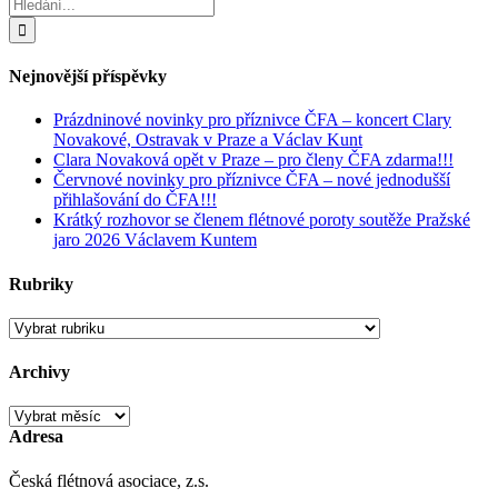
Hledat:
Nejnovější příspěvky
Prázdninové novinky pro příznivce ČFA – koncert Clary
Novakové, Ostravak v Praze a Václav Kunt
Clara Novaková opět v Praze – pro členy ČFA zdarma!!!
Červnové novinky pro příznivce ČFA – nové jednodušší
přihlašování do ČFA!!!
Krátký rozhovor se členem flétnové poroty soutěže Pražské
jaro 2026 Václavem Kuntem
Rubriky
Rubriky
Archivy
Archivy
Adresa
Česká flétnová asociace, z.s.