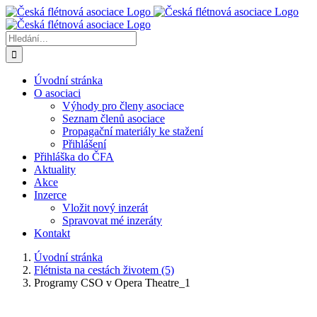
Přeskočit
na
obsah
Hledat:
Úvodní stránka
O asociaci
Výhody pro členy asociace
Seznam členů asociace
Propagační materiály ke stažení
Přihlášení
Přihláška do ČFA
Aktuality
Akce
Inzerce
Vložit nový inzerát
Spravovat mé inzeráty
Kontakt
Úvodní stránka
Flétnista na cestách životem (5)
Programy CSO v Opera Theatre_1