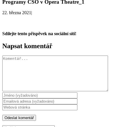
Programy CSO v Opera Theatre_1
22. března 2021
|
Sdílejte tento příspěvek na sociální síti!
Facebook
X
WhatsApp
Napsat komentář
Komentář