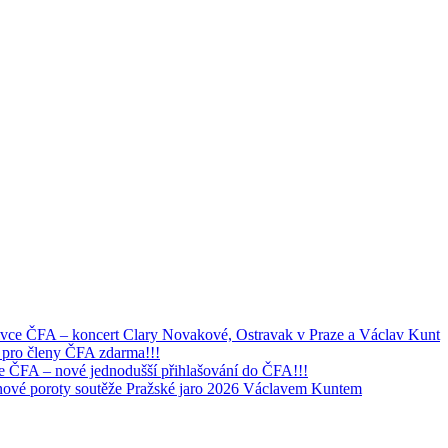
ivce ČFA – koncert Clary Novakové, Ostravak v Praze a Václav Kunt
 pro členy ČFA zdarma!!!
e ČFA – nové jednodušší přihlašování do ČFA!!!
tnové poroty soutěže Pražské jaro 2026 Václavem Kuntem