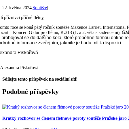
22. května 2024
|
Soutěže
|
lí příznivci příčné flétny,
tomto roce se koná pátý ročník soutěže Maxence Larrieu International 
zart – Koncert G dur pro flétnu, K.313 (1. a 2. věta s kadencemi),
Gab
 probojovat se do dalšího kola, které proběhne formou online r
drobné informace zveřejním, jakmile je budu mít k dispozici.
exandra Piskořová
Sdílejte tento příspěvek na sociální síti!
Facebook
X
WhatsApp
Podobné příspěvky
Krátký rozhovor se členem flétnové poroty soutěže Pražské jar