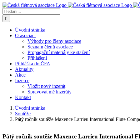
Přeskočit
na
Hledat:
obsah
Úvodní stránka
O asociaci
Výhody pro členy asociace
Seznam členů asociace
Propagační materiály ke stažení
Přihlášení
Přihláška do ČFA
Aktuality
Akce
Inzerce
Vložit nový inzerát
Spravovat mé inzeráty
Kontakt
Úvodní stránka
Soutěže
Pátý ročník soutěže Maxence Larrieu International Flute Comp
Pátý ročník soutěže Maxence Larrieu International F