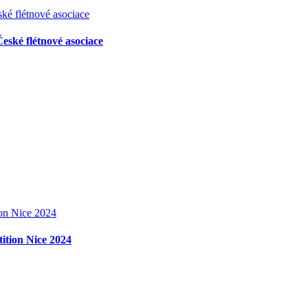
ské flétnové asociace
ition Nice 2024