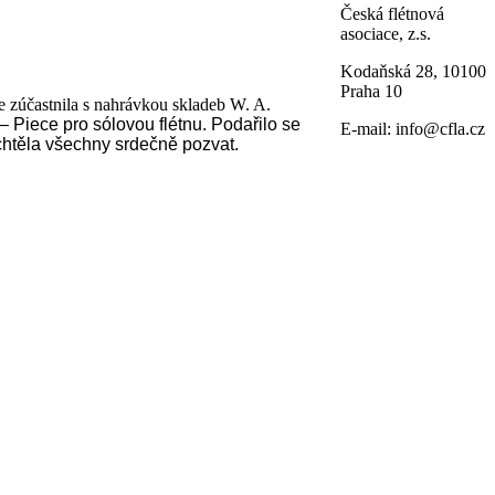
Česká flétnová
asociace, z.s.
Kodaňská 28, 10100
Praha 10
e zúčastnila s nahrávkou skladeb W. A.
– Piece pro sólovou flétnu. Podařilo se
E-mail: info@cfla.cz
 chtěla všechny srdečně pozvat.