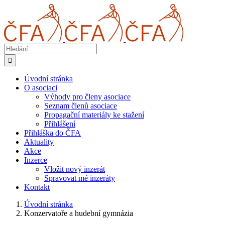
Přeskočit
na
obsah
Hledat:
Úvodní stránka
O asociaci
Výhody pro členy asociace
Seznam členů asociace
Propagační materiály ke stažení
Přihlášení
Přihláška do ČFA
Aktuality
Akce
Inzerce
Vložit nový inzerát
Spravovat mé inzeráty
Kontakt
Úvodní stránka
Konzervatoře a hudební gymnázia