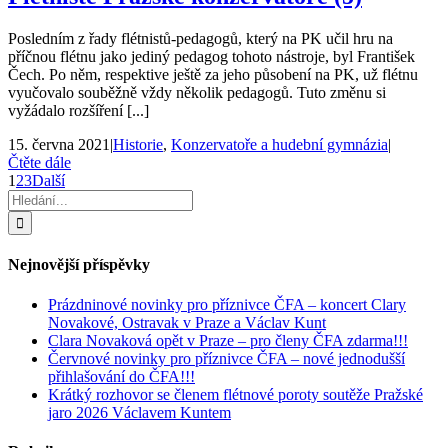
Posledním z řady flétnistů-pedagogů, který na PK učil hru na
příčnou flétnu jako jediný pedagog tohoto nástroje, byl František
Čech. Po něm, respektive ještě za jeho působení na PK, už flétnu
vyučovalo souběžně vždy několik pedagogů. Tuto změnu si
vyžádalo rozšíření [...]
15. června 2021
|
Historie
,
Konzervatoře a hudební gymnázia
|
Čtěte dále
1
2
3
Další
Hledat:
Nejnovější příspěvky
Prázdninové novinky pro příznivce ČFA – koncert Clary
Novakové, Ostravak v Praze a Václav Kunt
Clara Novaková opět v Praze – pro členy ČFA zdarma!!!
Červnové novinky pro příznivce ČFA – nové jednodušší
přihlašování do ČFA!!!
Krátký rozhovor se členem flétnové poroty soutěže Pražské
jaro 2026 Václavem Kuntem