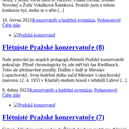
Novotný a Žofie Vokálková-Šrámková. Protože jsem u tohoto
konkurzu byl, mohu se o něm [...]
10. června 2022
|
Konzervatoře a hudební gymnázia
,
Pedagogové
|
Čtěte dále
Flétnisté Pražské konzervatoře (8)
Naše putování po stopách pedagogů-flétnistů Pražské konzervatoře
pokračuje. Přísně chronologicky by zde měl být Jan Riedlbauch.
Toho ale představíme později. Dalším v řadě je Miroslav
Lopuchovský. Svou hudební dráhu začal Miroslav Lopuchovský
(narozen 12. 4. 1955 v Kladně) studiem houslí v tehdejší Lidové [...]
8. dubna 2022
|
Konzervatoře a hudební gymnázia
,
Pedagogové
|
Čtěte dále
Flétnisté Pražské konzervatoře (7)