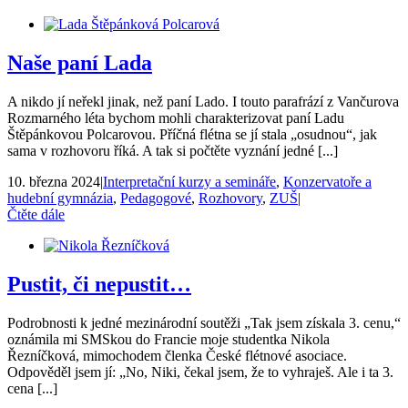
Naše paní Lada
A nikdo jí neřekl jinak, než paní Lado. I touto parafrází z Vančurova
Rozmarného léta bychom mohli charakterizovat paní Ladu
Štěpánkovou Polcarovou. Příčná flétna se jí stala „osudnou“, jak
sama v rozhovoru říká. A tak si počtěte vyznání jedné [...]
10. března 2024
|
Interpretační kurzy a semináře
,
Konzervatoře a
hudební gymnázia
,
Pedagogové
,
Rozhovory
,
ZUŠ
|
Čtěte dále
Pustit, či nepustit…
Podrobnosti k jedné mezinárodní soutěži „Tak jsem získala 3. cenu,“
oznámila mi SMSkou do Francie moje studentka Nikola
Řezníčková, mimochodem členka České flétnové asociace.
Odpověděl jsem jí: „No, Niki, čekal jsem, že to vyhraješ. Ale i ta 3.
cena [...]