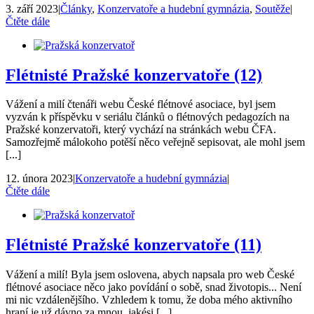
3. září 2023
|
Články
,
Konzervatoře a hudební gymnázia
,
Soutěže
|
Čtěte dále
Flétnisté Pražské konzervatoře (12)
Vážení a milí čtenáři webu České flétnové asociace, byl jsem
vyzván k příspěvku v seriálu článků o flétnových pedagozích na
Pražské konzervatoři, který vychází na stránkách webu ČFA.
Samozřejmě málokoho potěší něco veřejně sepisovat, ale mohl jsem
[...]
12. února 2023
|
Konzervatoře a hudební gymnázia
|
Čtěte dále
Flétnisté Pražské konzervatoře (11)
Vážení a milí! Byla jsem oslovena, abych napsala pro web České
flétnové asociace něco jako povídání o sobě, snad životopis... Není
mi nic vzdálenějšího. Vzhledem k tomu, že doba mého aktivního
hraní je už dávno za mnou, jakési [...]