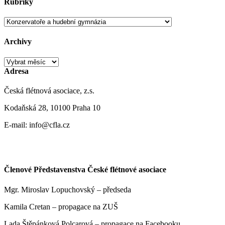
Rubriky
Rubriky
Archivy
Archivy
Adresa
Česká flétnová asociace, z.s.
Kodaňská 28, 10100 Praha 10
E-mail: info@cfla.cz
Členové Představenstva České flétnové asociace
Mgr. Miroslav Lopuchovský – předseda
Kamila Cretan – propagace na ZUŠ
Lada Štěpánková Polcarová – propagace na Facebooku