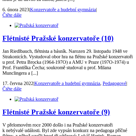
6. února 2023
|
Konzervatoře a hudební gymnázia
|
Čtěte dále
Flétnisté Pražské konzervatoře (10)
Jan Riedlbauch, flétnista a básník. Narozen 29. listopadu 1948 ve
Strakonicích. Vystudoval obor hra na flétnu na Pražské konzervatoři
u prof. Petra Brocka (1964-197O) a AMU v Praze (197O-1974) u
Prof. Františka Čecha; soukromě studoval u prof. Milana
Munclingera a [...]
17. června 2022
|
Konzervatoře a hudební gymnázia
,
Pedagogové
|
Čtěte dále
Flétnisté Pražské konzervatoře (9)
V přelomovém roce 2000 došlo i na Pražské konzervatoři
k nebývalé události. Byl zde vypsán konkurz na pedagoga příčné
flétny, z něhož vzešli hned tři vítězové: Lukáš Herink, Roman