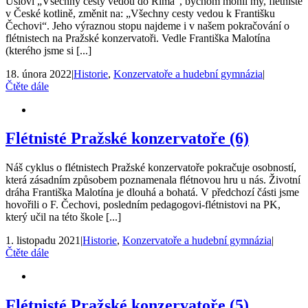
Úsloví „Všechny cesty vedou do Říma“, bychom mohli my, flétnisté
v České kotlině, změnit na: „Všechny cesty vedou k Františku
Čechovi“. Jeho výraznou stopu najdeme i v našem pokračování o
flétnistech na Pražské konzervatoři. Vedle Františka Malotína
(kterého jsme si [...]
18. února 2022
|
Historie
,
Konzervatoře a hudební gymnázia
|
Čtěte dále
Flétnisté Pražské konzervatoře (6)
Náš cyklus o flétnistech Pražské konzervatoře pokračuje osobností,
která zásadním způsobem poznamenala flétnovou hru u nás. Životní
dráha Františka Malotína je dlouhá a bohatá. V předchozí části jsme
hovořili o F. Čechovi, posledním pedagogovi-flétnistovi na PK,
který učil na této škole [...]
1. listopadu 2021
|
Historie
,
Konzervatoře a hudební gymnázia
|
Čtěte dále
Flétnisté Pražské konzervatoře (5)