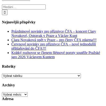
Hledat:
Nejnovější příspěvky
Prázdninové novinky pro příznivce ČFA – koncert Clary
Novakové, Ostravak v Praze a Václav Kunt
Clara Novaková opět v Praze – pro členy ČFA zdarma!!!
Červnové novinky pro příznivce ČFA – nové jednodušší
přihlašování do ČFA!!!
Krátký rozhovor se členem flétnové poroty soutěže Pražské
jaro 2026 Václavem Kuntem
Rubriky
Rubriky
Archivy
Archivy
Adresa