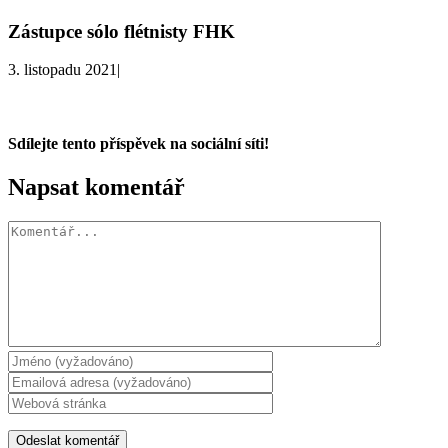
Zástupce sólo flétnisty FHK
3. listopadu 2021
|
Sdílejte tento příspěvek na sociální síti!
Facebook
X
WhatsApp
Napsat komentář
Komentář