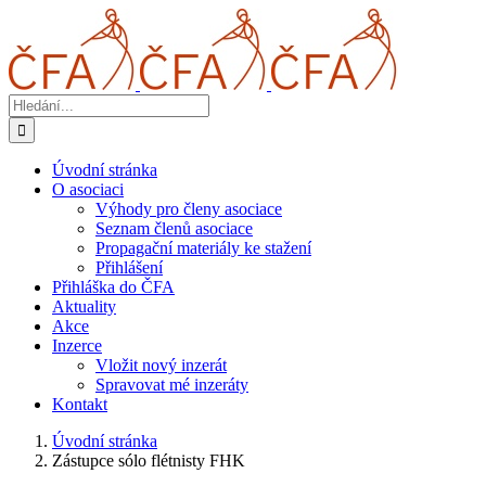
Přeskočit
na
obsah
Hledat:
Úvodní stránka
O asociaci
Výhody pro členy asociace
Seznam členů asociace
Propagační materiály ke stažení
Přihlášení
Přihláška do ČFA
Aktuality
Akce
Inzerce
Vložit nový inzerát
Spravovat mé inzeráty
Kontakt
Úvodní stránka
Zástupce sólo flétnisty FHK