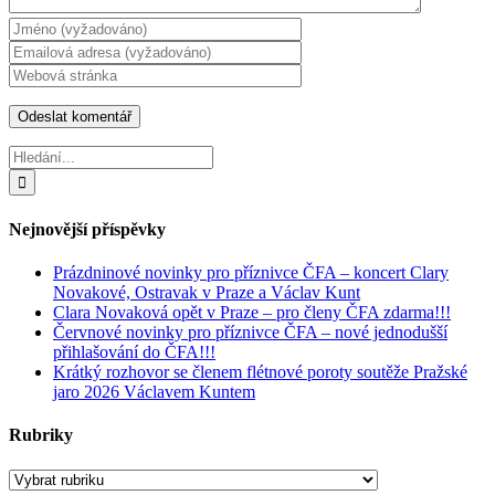
Hledat:
Nejnovější příspěvky
Prázdninové novinky pro příznivce ČFA – koncert Clary
Novakové, Ostravak v Praze a Václav Kunt
Clara Novaková opět v Praze – pro členy ČFA zdarma!!!
Červnové novinky pro příznivce ČFA – nové jednodušší
přihlašování do ČFA!!!
Krátký rozhovor se členem flétnové poroty soutěže Pražské
jaro 2026 Václavem Kuntem
Rubriky
Rubriky