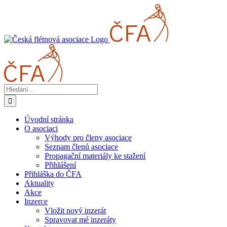
Přeskočit
na
obsah
Hledat:
Úvodní stránka
O asociaci
Výhody pro členy asociace
Seznam členů asociace
Propagační materiály ke stažení
Přihlášení
Přihláška do ČFA
Aktuality
Akce
Inzerce
Vložit nový inzerát
Spravovat mé inzeráty