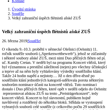
Kontakt
Úvodní stránka
Soutěže
Velký zahraniční úspěch flétnistů ašské ZUŠ
Velký zahraniční úspěch flétnistů ašské ZUŠ
26. března 2019
|
Soutěže
|
O víkendu 9.-10.3. proběhl v německé Olešnici (Oelsnitz) 11.
ročník soutěže souborů („Sperkenwettbewerb“), jehož se zúčastnily
i některé soubory ašské ZUŠ, mezi nimi Duo příčných fléten od pí.
uč. Kamily Cretan. V neděli byl na programu Koncert vítězů, který
byl významnou a prestižní záležitostí (nejen) pro všechny účinkující
a teprve až na něm byly vyhlašovány výsledky soutěžního klání.
Takže 24 hodin napětí a nejistoty… Již o den dříve-těsně po
soutěžním klání jednotlivých kategorií-udělovala porota některým
souborům nominace účasti na koncertě vítězů. Tuto nominaci
dostalo i Duo příčných fléten, které opět v neděli odjelo do Oelsnitz
reprezentovat ašskou ZUŠ na tento „Preisträgerkonzert“, tedy
koncert vítězů. Koncert to byl slavnostní, publikem hojně
navštívený a rozdělený do několika bloků. Střídala se vystoupení
vybraných souborů celé soutěže (z celkového počtu 29 soutěžících