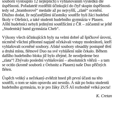
souborů vystoupilo 12 nejlepších) s vyhlašováním výsledků dle
úspěšnosti. Pořadatelé rozdělili účinkující do čtyř skupin úspěšnosti-
tedy od „bramborové“ medaile až po nejvyšší, „zlaté“ ocenění.
Dlužno dodat, že nejčastějšími účastníky soutěže byli žáci hudební
školy v Olešnici, a také studenti hudebního gymnázia v Plauen.
Ašští hudebníci nebyli jedinými soutěžícími z ČR – zúčastnil se ještě
„Studentský band gymnázia Cheb“.
Výkony všech účinkujících byly na velmi dobré až špičkové úrovni,
nicméně všichni přítomní napjatě očekávali vstupy moderátorů, kteří
vyhlašovali oceněné soubory. Ašské soubory obsadily postupně třetí
a druhá místa, flétnové Duo na své vyhlášení stále čekalo. Během
dalšího hudebního bloku již bylo zřejmé, že neodjedeme bez
„zlata“! Zbývalo poslední vyhlašování – absolutních vítězů – a tam
se ocitlo (kromě souborů z Oelsnitz a Plauen) naše Duo příčných
fléten.
Úspěch veliký a nečekaný-zvítězit hned při první účasti na této
soutěži, o tom se nám opravdu ani nesnilo. A stát po boku studentů
hudebního gymnázia, to je pro žáky ZUŠ Aš rozhodně velká pocta!
K. Cretan