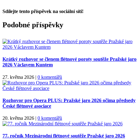
Sdílejte tento příspěvek na sociální síti!
Facebook
X
WhatsApp
Podobné příspěvky
Krátký rozhovor se členem flétnové poroty soutěže Pražské jaro
2026 Václavem Kuntem
27. května 2026
|
0 komentářů
Rozhovor pro Opera PLUS: Pražské jaro 2026 očima předsedy
České flétnové asociace
20. května 2026
|
0 komentářů
77. ročník Mezinárodní flétnové soutěže Pražské jaro 2026