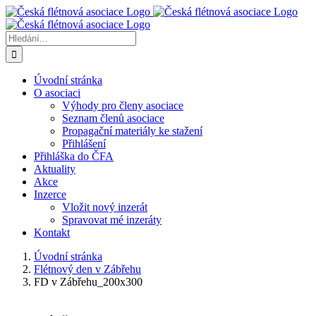
Přeskočit
na
obsah
Hledat:
Úvodní stránka
O asociaci
Výhody pro členy asociace
Seznam členů asociace
Propagační materiály ke stažení
Přihlášení
Přihláška do ČFA
Aktuality
Akce
Inzerce
Vložit nový inzerát
Spravovat mé inzeráty
Kontakt
Úvodní stránka
Flétnový den v Zábřehu
FD v Zábřehu_200x300