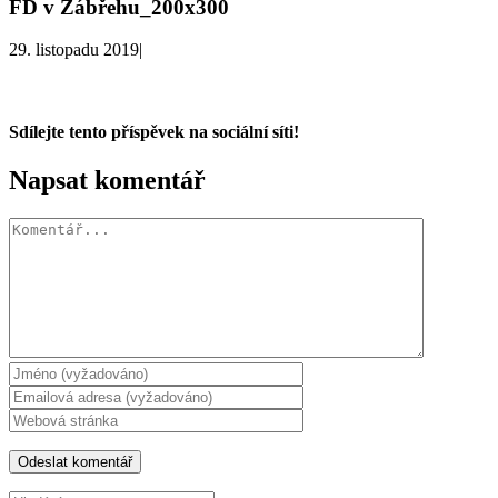
FD v Zábřehu_200x300
29. listopadu 2019
|
Sdílejte tento příspěvek na sociální síti!
Facebook
X
WhatsApp
Napsat komentář
Komentář