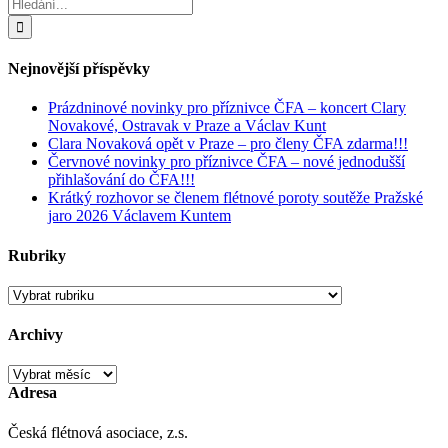
Hledat:
Nejnovější příspěvky
Prázdninové novinky pro příznivce ČFA – koncert Clary
Novakové, Ostravak v Praze a Václav Kunt
Clara Novaková opět v Praze – pro členy ČFA zdarma!!!
Červnové novinky pro příznivce ČFA – nové jednodušší
přihlašování do ČFA!!!
Krátký rozhovor se členem flétnové poroty soutěže Pražské
jaro 2026 Václavem Kuntem
Rubriky
Rubriky
Archivy
Archivy
Adresa
Česká flétnová asociace, z.s.