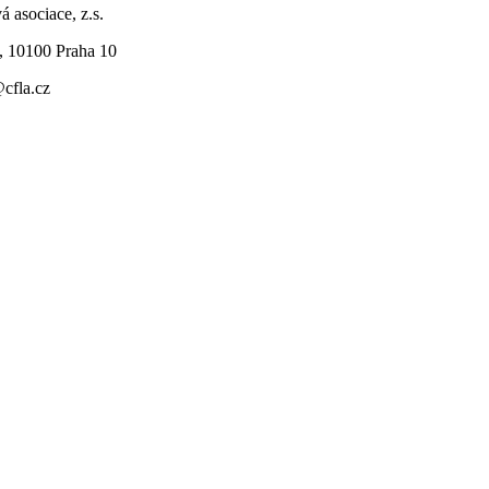
á asociace, z.s.
, 10100 Praha 10
@cfla.cz