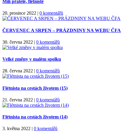
Milí přátelé, flétnisté
20. prosince 2022
|
0 komentářů
ČERVENEC A SRPEN – PRÁZDNINY NA WEBU ČFA
30. června 2022
|
0 komentářů
Velké změny v malém spolku
28. června 2022
|
0 komentářů
Flétnista na cestách životem (15)
21. června 2022
|
0 komentářů
Flétnista na cestách životem (14)
3. května 2022
|
0 komentářů