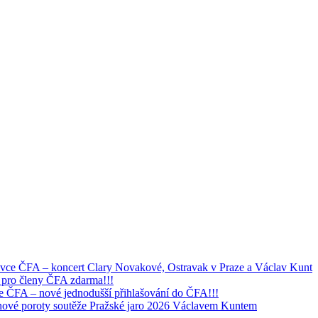
ivce ČFA – koncert Clary Novakové, Ostravak v Praze a Václav Kunt
 pro členy ČFA zdarma!!!
e ČFA – nové jednodušší přihlašování do ČFA!!!
tnové poroty soutěže Pražské jaro 2026 Václavem Kuntem