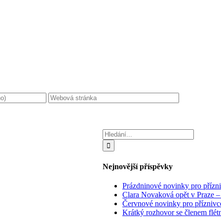
Hledat:
Nejnovější příspěvky
Prázdninové novinky pro přízn
Clara Novaková opět v Praze –
Červnové novinky pro příznivc
Krátký rozhovor se členem flé