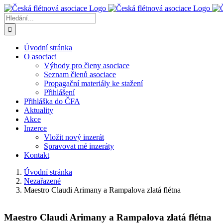
Přeskočit
na
Hledat:
obsah
Úvodní stránka
O asociaci
Výhody pro členy asociace
Seznam členů asociace
Propagační materiály ke stažení
Přihlášení
Přihláška do ČFA
Aktuality
Akce
Inzerce
Vložit nový inzerát
Spravovat mé inzeráty
Kontakt
Úvodní stránka
Nezařazené
Maestro Claudi Arimany a Rampalova zlatá flétna
Maestro Claudi Arimany a Rampalova zlatá flétna