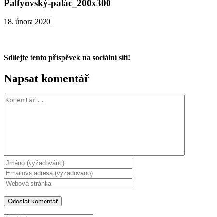
Palfyovský-palác_200x300
18. února 2020
|
Sdílejte tento příspěvek na sociální síti!
Facebook
X
WhatsApp
Napsat komentář
Komentář