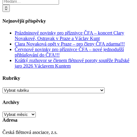
Hledat:
Nejnovější příspěvky
Prázdninové novinky pro příznivce ČFA – koncert Clary
Novakové, Ostravak v Praze a Václav Kunt
Clara Novaková opět v Praze – pro členy ČFA zdarma!!!
Červnové novinky pro příznivce ČFA – nové jednodušší
přihlašování do ČFA!!!
Krátký rozhovor se členem flétnové poroty soutěže Pražské
jaro 2026 Václavem Kuntem
Rubriky
Rubriky
Archivy
Archivy
Adresa
Česká flétnová asociace, z.s.