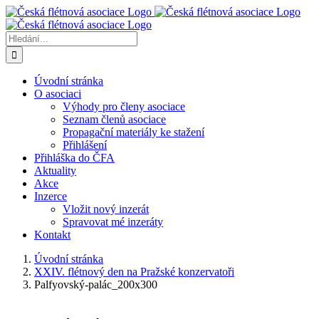
Přeskočit
na
obsah
Hledat:
Úvodní stránka
O asociaci
Výhody pro členy asociace
Seznam členů asociace
Propagační materiály ke stažení
Přihlášení
Přihláška do ČFA
Aktuality
Akce
Inzerce
Vložit nový inzerát
Spravovat mé inzeráty
Kontakt
Úvodní stránka
XXIV. flétnový den na Pražské konzervatoři
Palfyovský-palác_200x300