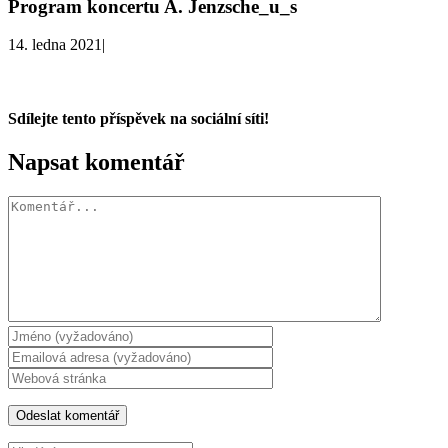
Program koncertu A. Jenzsche_u_s
14. ledna 2021
|
Sdílejte tento příspěvek na sociální síti!
Facebook
X
WhatsApp
Napsat komentář
Komentář