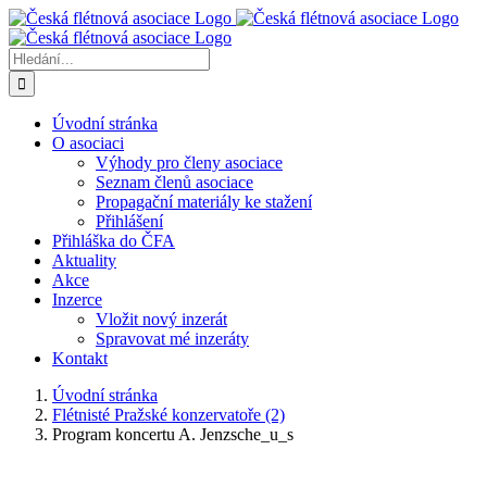
Přeskočit
na
obsah
Hledat:
Úvodní stránka
O asociaci
Výhody pro členy asociace
Seznam členů asociace
Propagační materiály ke stažení
Přihlášení
Přihláška do ČFA
Aktuality
Akce
Inzerce
Vložit nový inzerát
Spravovat mé inzeráty
Kontakt
Úvodní stránka
Flétnisté Pražské konzervatoře (2)
Program koncertu A. Jenzsche_u_s