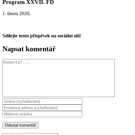
Program XXVII. FD
1. února 2026
|
Sdílejte tento příspěvek na sociální síti!
Facebook
X
WhatsApp
Napsat komentář
Komentář