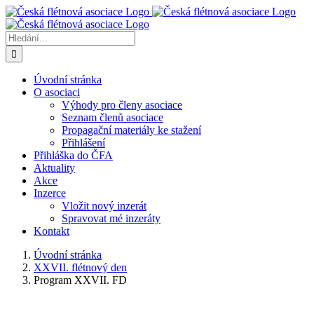
Přeskočit
na
obsah
Hledat:
Úvodní stránka
O asociaci
Výhody pro členy asociace
Seznam členů asociace
Propagační materiály ke stažení
Přihlášení
Přihláška do ČFA
Aktuality
Akce
Inzerce
Vložit nový inzerát
Spravovat mé inzeráty
Kontakt
Úvodní stránka
XXVII. flétnový den
Program XXVII. FD