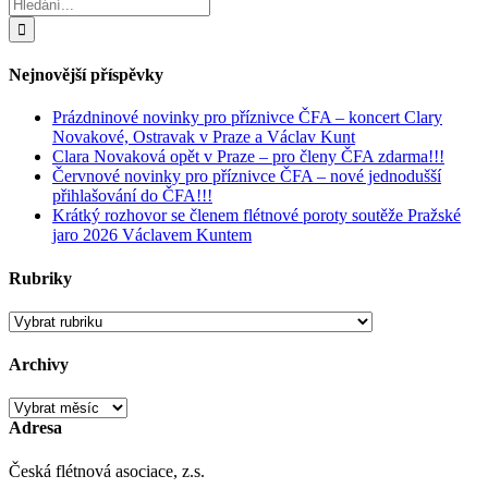
Hledat:
Nejnovější příspěvky
Prázdninové novinky pro příznivce ČFA – koncert Clary
Novakové, Ostravak v Praze a Václav Kunt
Clara Novaková opět v Praze – pro členy ČFA zdarma!!!
Červnové novinky pro příznivce ČFA – nové jednodušší
přihlašování do ČFA!!!
Krátký rozhovor se členem flétnové poroty soutěže Pražské
jaro 2026 Václavem Kuntem
Rubriky
Rubriky
Archivy
Archivy
Adresa
Česká flétnová asociace, z.s.