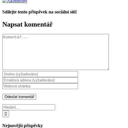
Sdílejte tento příspěvek na sociální síti!
Facebook
X
WhatsApp
Napsat komentář
Komentář
Hledat:
Nejnovější příspěvky