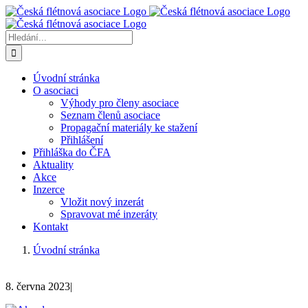
Přeskočit
na
obsah
Hledat:
Úvodní stránka
O asociaci
Výhody pro členy asociace
Seznam členů asociace
Propagační materiály ke stažení
Přihlášení
Přihláška do ČFA
Aktuality
Akce
Inzerce
Vložit nový inzerát
Spravovat mé inzeráty
Kontakt
Úvodní stránka
8. června 2023
|