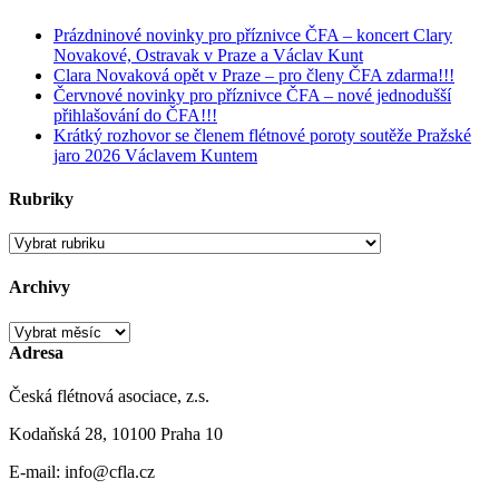
Prázdninové novinky pro příznivce ČFA – koncert Clary
Novakové, Ostravak v Praze a Václav Kunt
Clara Novaková opět v Praze – pro členy ČFA zdarma!!!
Červnové novinky pro příznivce ČFA – nové jednodušší
přihlašování do ČFA!!!
Krátký rozhovor se členem flétnové poroty soutěže Pražské
jaro 2026 Václavem Kuntem
Rubriky
Rubriky
Archivy
Archivy
Adresa
Česká flétnová asociace, z.s.
Kodaňská 28, 10100 Praha 10
E-mail: info@cfla.cz