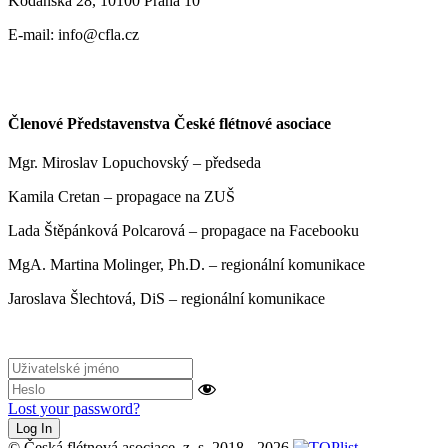
Kodaňská 28, 10100 Praha 10
E-mail: info@cfla.cz
Členové Představenstva České flétnové asociace
Mgr. Miroslav Lopuchovský – předseda
Kamila Cretan – propagace na ZUŠ
Lada Štěpánková Polcarová – propagace na Facebooku
MgA. Martina Molinger, Ph.D. – regionální komunikace
Jaroslava Šlechtová, DiS – regionální komunikace
Lost your password?
© Česká flétnová asociace, z. s. 2018 - 2026