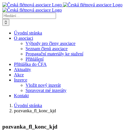
Přeskočit
na
obsah
Hledat:
Úvodní stránka
O asociaci
Výhody pro členy asociace
Seznam členů asociace
Propagační materiály ke stažení
Přihlášení
Přihláška do ČFA
Aktuality
Akce
Inzerce
Vložit nový inzerát
Spravovat mé inzeráty
Kontakt
Úvodní stránka
pozvanka_fl_konc_kjd
pozvanka_fl_konc_kjd