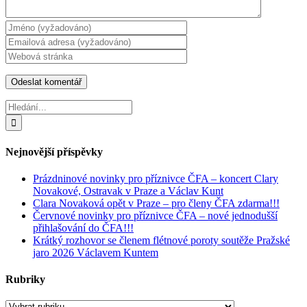
Hledat:
Nejnovější příspěvky
Prázdninové novinky pro příznivce ČFA – koncert Clary
Novakové, Ostravak v Praze a Václav Kunt
Clara Novaková opět v Praze – pro členy ČFA zdarma!!!
Červnové novinky pro příznivce ČFA – nové jednodušší
přihlašování do ČFA!!!
Krátký rozhovor se členem flétnové poroty soutěže Pražské
jaro 2026 Václavem Kuntem
Rubriky
Rubriky