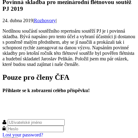
Povinná skladba pro mezinárodní flétnovou soutěž
PJ 2019
24. dubna 2019
|
Rozhovory
|
Nedílnou součástí soutěžního repertoáru soutěží PJ je i povinná
skladba. Bývá napsáno pro tento účel a vybraní účastníci ji dostanou
s poměrně malým předstihem, aby se jí naučili a prokázali tak i
schopnost rychle zareagovat na danou výzvu. Napsáním povinné
skladby pro letošní ročník této flétnové soutěže byl pověřen flétnista
a hudební skladatel Jaroslav Pelikán. Položil jsem mu pár otázek,
které budou snad zajímat i naše čtenáře.
Pouze pro členy ČFA
Přihlaste se k zobrazení celého příspěvku!
Lost your password?