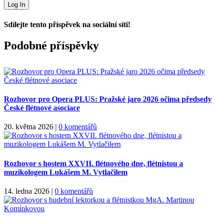
Sdílejte tento příspěvek na sociální síti!
Facebook
X
WhatsApp
Podobné příspěvky
Rozhovor pro Opera PLUS: Pražské jaro 2026 očima předsedy
České flétnové asociace
20. května 2026
|
0 komentářů
Rozhovor s hostem XXVII. flétnového dne, flétnistou a
muzikologem Lukášem M. Vytlačilem
14. ledna 2026
|
0 komentářů