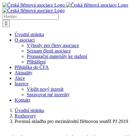
Přeskočit
na
obsah
Hledat:
Úvodní stránka
O asociaci
Výhody pro členy asociace
Seznam členů asociace
Propagační materiály ke stažení
Přihlášení
Přihláška do ČFA
Aktuality
Akce
Inzerce
Vložit nový inzerát
Spravovat mé inzeráty
Kontakt
Úvodní stránka
Rozhovory
Povinná skladba pro mezinárodní flétnovou soutěž PJ 2019